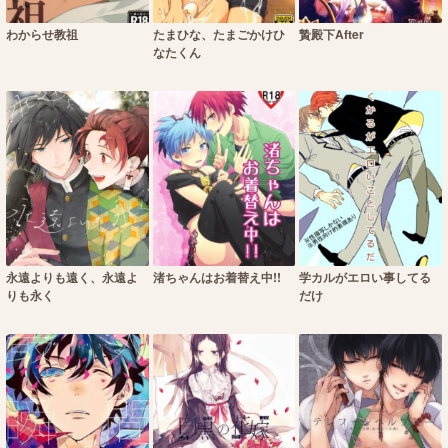
わからせ教祖
たまひな、たまごかけひ
贄殿下After
なたくん
永遠よりも遠く、永遠よ
渚ちゃんはお着替え中!!
学カルがエロい事してる
りも永く
だけ