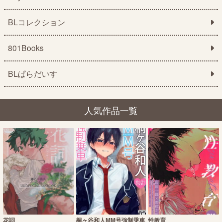
BLコレクション
801Books
BLぱらだいす
人気作品一覧
花詞
桐ヶ谷和人MM号強制乗車
性教育