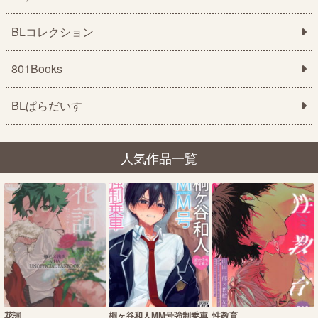
BLコレクション
801Books
BLぱらだいす
人気作品一覧
花詞
桐ヶ谷和人MM号強制乗車
性教育