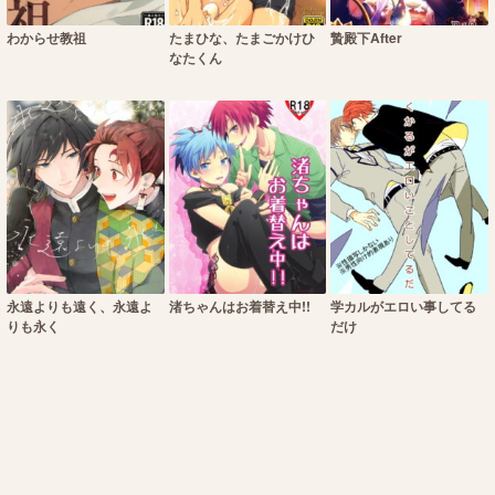
わからせ教祖
たまひな、たまごかけひ
贄殿下After
なたくん
永遠よりも遠く、永遠よ
渚ちゃんはお着替え中!!
学カルがエロい事してる
りも永く
だけ