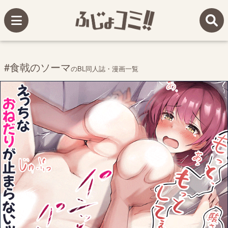
#食戟のソーマ
のBL同人誌・漫画一覧