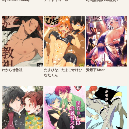
わからせ教祖
たまひな、たまごかけひ
贄殿下After
なたくん