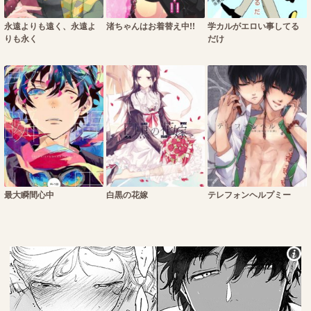
永遠よりも遠く、永遠よ
渚ちゃんはお着替え中!!
学カルがエロい事してる
りも永く
だけ
最大瞬間心中
白黒の花嫁
テレフォンヘルプミー