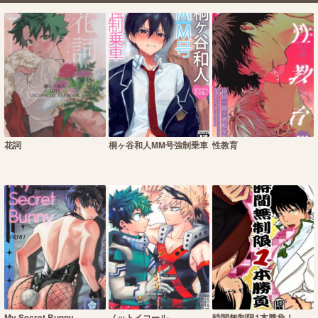
花詞
桐ヶ谷和人MM号強制乗車
性教育
My Secret Bunny
ノットイコール
時間無制限1本勝負！