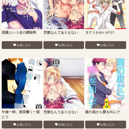
我慢という名の調味料
空腹なんてありえない
タクミかわいがり!
お気に入り
お気に入り
お気に入り
午後一時、雨音響く一室
空腹なんてありえない
腹の底から愛を叫んで
にて
お気に入り
お気に入り
お気に入り