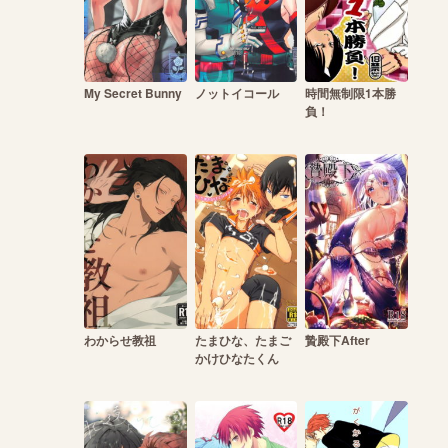
My Secret Bunny
ノットイコール
時間無制限1本勝
負！
わからせ教祖
たまひな、たまご
贄殿下After
かけひなたくん