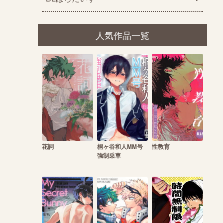
人気作品一覧
花詞
桐ヶ谷和人MM号
性教育
強制乗車