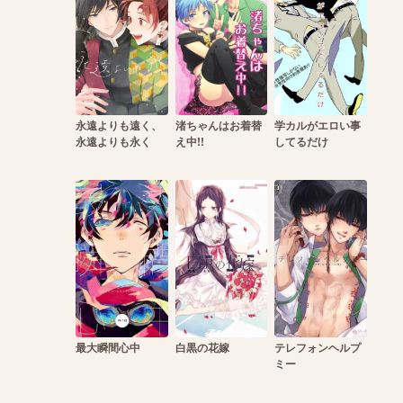
永遠よりも遠く、
渚ちゃんはお着替
学カルがエロい事
永遠よりも永く
え中!!
してるだけ
最大瞬間心中
白黒の花嫁
テレフォンヘルプ
ミー