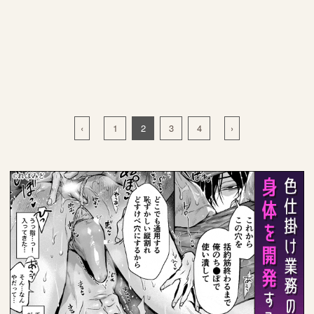
‹
1
2
3
4
›