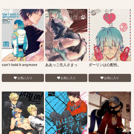
can’t hold it anymore
ああっご主人さまっ
ダーリンは心配性。
お気に入り
お気に入り
お気に入り