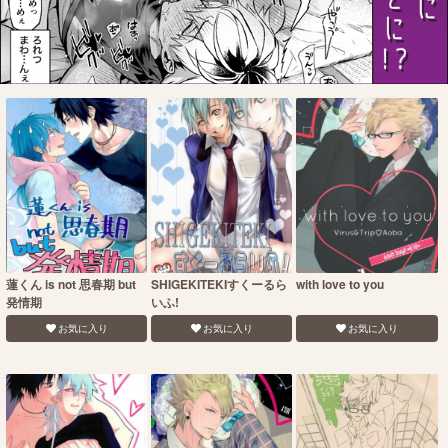
蓮くん is not 思春期 but
SHIGEKITEKIすくーるら
with love to you
発情期
いふ!
お気に入り
お気に入り
お気に入り