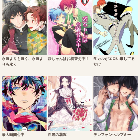
永遠よりも遠く、永遠よ
渚ちゃんはお着替え中!!
学カルがエロい事してる
りも永く
だけ
最大瞬間心中
白黒の花嫁
テレフォンヘルプミー