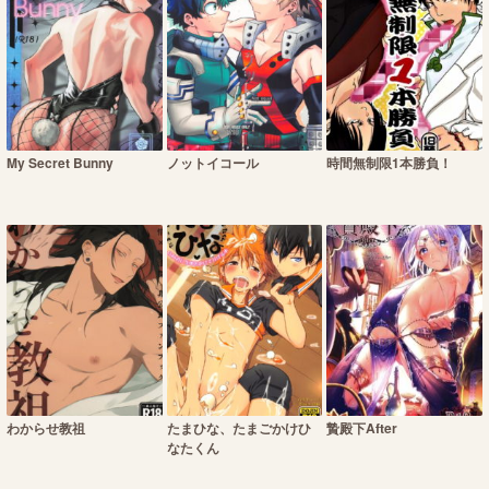
My Secret Bunny
ノットイコール
時間無制限1本勝負！
わからせ教祖
たまひな、たまごかけひ
贄殿下After
なたくん