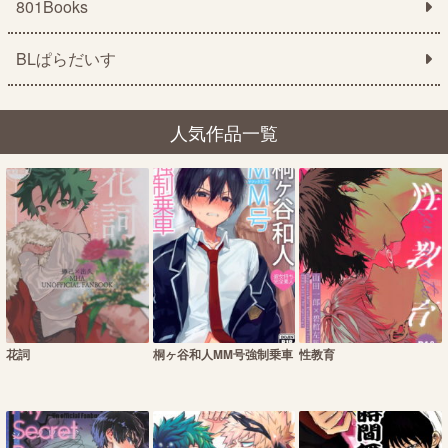
801Books
BLぱらだいす
人気作品一覧
花詞
桐ヶ谷和人MM号強制乗車
性教育