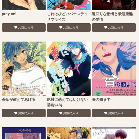
prey on!
これはひどいバースデイ
遠回りな熱情と最短距離
サプライズ
の愛情
お気に入り
お気に入り
お気に入り
蒼葉が教えてあげる!
絶対に萌えてはいけない
骨の髄まで
碧島24時
お気に入り
お気に入り
お気に入り