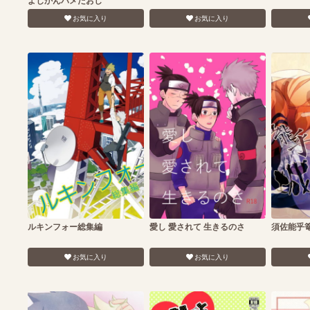
よじかんハメたおし
お気に入り
お気に入り
ルキンフォー総集編
愛し 愛されて 生きるのさ
須佐能乎
お気に入り
お気に入り