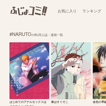
お気に入り
ランキング
#NARUTO
のBL同人誌・漫画一覧
はじめてのアナルセックスは
春はすぐそこ
金色の琴