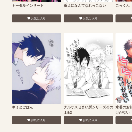
トータルインサート
番犬になんてなれっこない
ごっくん
お気に入り
お気に入り
キミとごはん
ナルサスせまい所シリーズその
水着のお
１&2
けがない
お気に入り
お気に入り