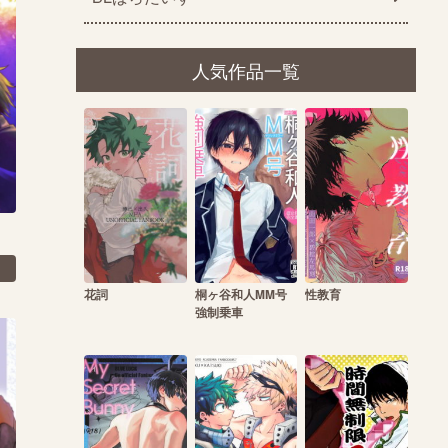
人気作品一覧
花詞
桐ヶ谷和人MM号
性教育
強制乗車