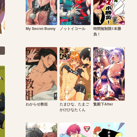
My Secret Bunny
ノットイコール
時間無制限1本勝
負！
わからせ教祖
たまひな、たまご
贄殿下After
かけひなたくん