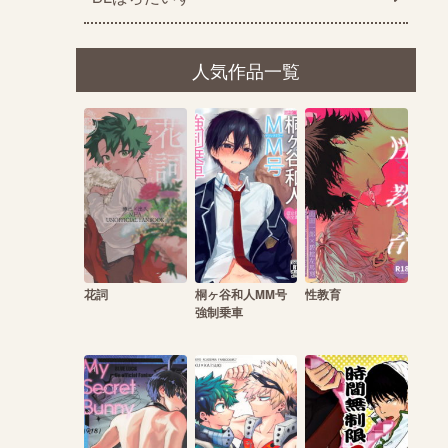
人気作品一覧
花詞
桐ヶ谷和人MM号
性教育
強制乗車