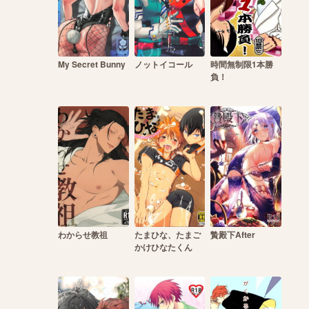
My Secret Bunny
ノットイコール
時間無制限1本勝
負！
わからせ教祖
たまひな、たまご
贄殿下After
かけひなたくん