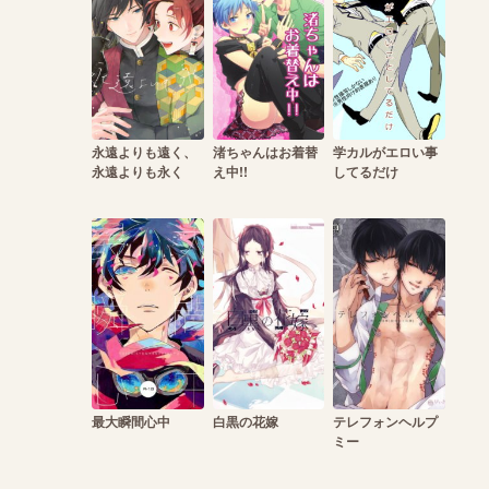
永遠よりも遠く、
渚ちゃんはお着替
学カルがエロい事
永遠よりも永く
え中!!
してるだけ
最大瞬間心中
白黒の花嫁
テレフォンヘルプ
ミー